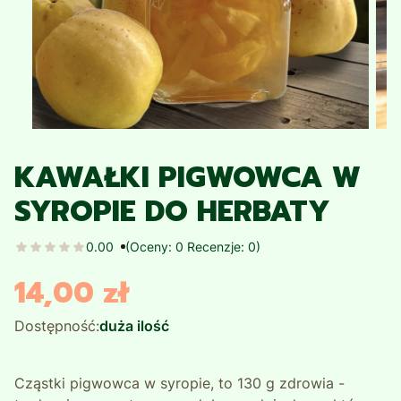
KAWAŁKI PIGWOWCA W
SYROPIE DO HERBATY
0.00
(Oceny: 0 Recenzje: 0)
14,00 zł
Cena
Dostępność:
duża ilość
Cząstki pigwowca w syropie, to 130 g zdrowia -