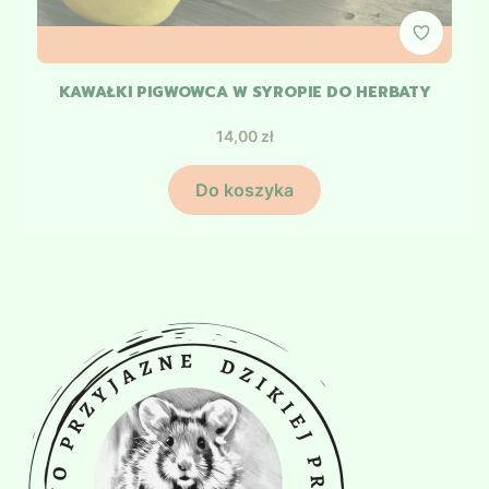
KAWAŁKI PIGWOWCA W SYROPIE DO HERBATY
Cena
14,00 zł
Do koszyka