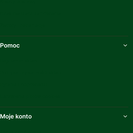
Koszty dostawy
Czas realizacji zamówienia
Zwroty i reklamacje
Pomoc
Regulamin sklepu
Polityka prywatności sklepu
Pytania i odpowiedzi
Ustawienia plików cookies
Moje konto
Twoje zamówienia