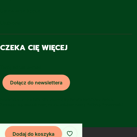
Ustawienia konta
Ulubione
CZEKA CIĘ WIĘCEJ
Twój adres e-mail
Dołącz do newslettera
Napiszemy tylko wtedy, gdy pojawią się świeże sezonowe owoce.
Zapisując się oświadczasz, że akceptujesz naszą Politykę Prywatności.
© Copyright 2025
Shoper
Dodaj do koszyka