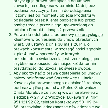
przysługuje prawo odstąpienia od umowy
zawartej na odległość w terminie 14 dni, bez
podania przyczyny. Termin do odstąpienia
liczony jest od momentu objęcia Produktu w
posiadania przez Klienta osobiście lub przez
osobę trzecią przez niego upoważnioną do
odbioru Produktu, inną niż przewoźnik.
Prawo do odstąpienia od umowy
nie przysługuje
Klientowi
w odniesieniu do umów określonych
w art. 38 ustawy z dnia 30 maja 2014 r. o
prawach konsumenta, w szczególności zgodnie
z pkt.4 umów sprzedaży, w których
przedmiotem świadczenia jest rzecz ulegająca
szybkiemu zepsuciu lub mające krótki termin
przydatności do użycia jak świeże owoce.
Aby skorzystać z prawa odstąpienia od umowy,
należy poinformować Sprzedawcę tj. Jacka
Kowalczyka prowadzącego działalność rolniczą
pod nazwą Gospodarstwo Rolno-Sadownicze
Chata Morelove ze stroną www.morelove.eu z
siedzibą w 27-612 Wilczyce Łukawa 119 NIP:
951 121 92 82, telefon kontaktowy:
501 09 24
68
, przesyłając jednoznaczne oświadczenie woli