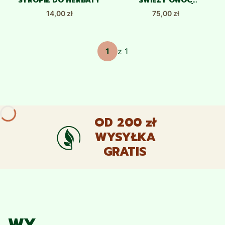
SYROPIE DO HERBATY
ŚWIEŻY OWOC
PIGWOWIEC JAPOŃSKI
Cena
Cena
14,00 zł
75,00 zł
z 1
OD 200 zł
WYSYŁKA
GRATIS
WY