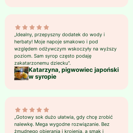
Katarzyna, pigwowiec japoński w syropie dał ocenę:
„Idealny, przepyszny dodatek do wody i
herbaty! Moje napoje smakowo i pod
względem odżywczym wskoczyły na wyższy
poziom. Sam syrop często podaję
zakatarzonemu dziecku".
Katarzyna, pigwowiec japoński
w syropie
Sławomir, sok NFC z pigwowca dał ocenę: 5
„Gotowy sok dużo ułatwia, gdy chcę zrobić
nalewkę. Mega wygodne rozwiązanie. Bez
żmudnego obierania i krojenia, a smak i