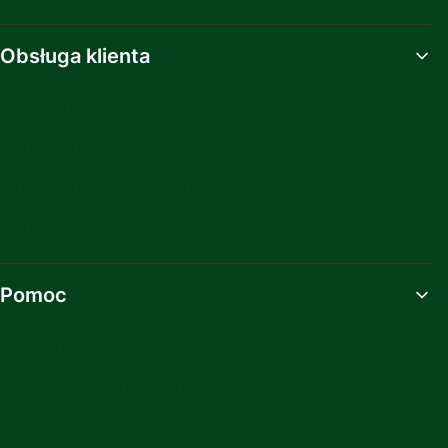
Obsługa klienta
Metody płatności
Koszty dostawy
Czas realizacji zamówienia
Zwroty i reklamacje
Pomoc
Regulamin sklepu
Polityka prywatności sklepu
Pytania i odpowiedzi