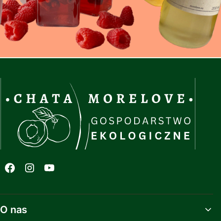
Linki w stopce
O nas