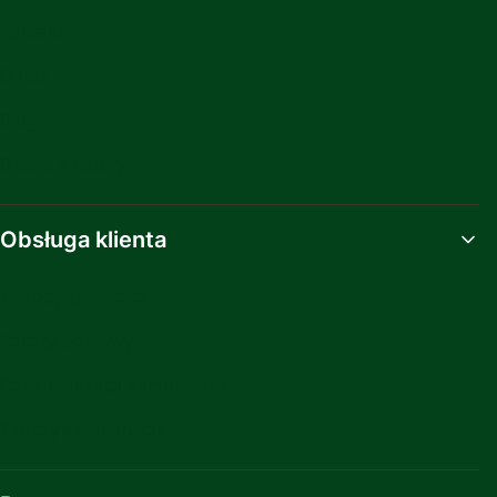
Kontakt
O nas
Blog
Dobre z natury
Obsługa klienta
Metody płatności
Koszty dostawy
Czas realizacji zamówienia
Zwroty i reklamacje