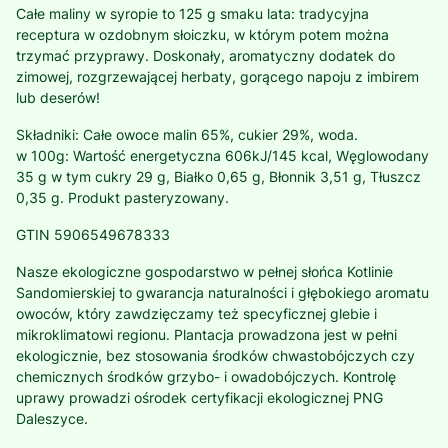
Całe maliny w syropie to 125 g smaku lata: tradycyjna
receptura w ozdobnym słoiczku, w którym potem można
trzymać przyprawy. Doskonały, aromatyczny dodatek do
zimowej, rozgrzewającej herbaty, gorącego napoju z imbirem
lub deserów!
Składniki: Całe owoce malin 65%, cukier 29%, woda.
w 100g: Wartość energetyczna 606kJ/145 kcal, Węglowodany
35 g w tym cukry 29 g, Białko 0,65 g, Błonnik 3,51 g, Tłuszcz
0,35 g. Produkt pasteryzowany.
GTIN 5906549678333
Nasze ekologiczne gospodarstwo w pełnej słońca Kotlinie
Sandomierskiej to gwarancja naturalności i głębokiego aromatu
owoców, który zawdzięczamy też specyficznej glebie i
mikroklimatowi regionu. Plantacja prowadzona jest w pełni
ekologicznie, bez stosowania środków chwastobójczych czy
chemicznych środków grzybo- i owadobójczych. Kontrolę
uprawy prowadzi ośrodek certyfikacji ekologicznej PNG
Daleszyce.