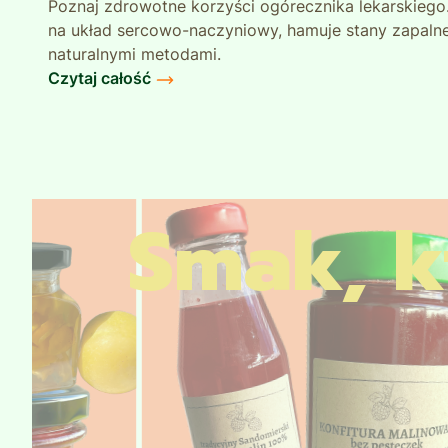
Poznaj zdrowotne korzyści ogórecznika lekarskiego
na układ sercowo-naczyniowy, hamuje stany zapalne
Działa moczopędnie, przeciwzapalnie, bakterio
naturalnymi metodami.
Pomaga łagodzić stany zapalne błon śluzowy
Czytaj całość
przewodu pokarmowego oraz nerek.
Smak, kt