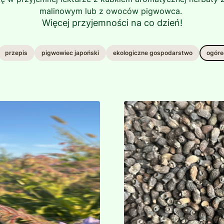
malinowym lub z owoców pigwowca.
Więcej przyjemności na co dzień!
przepis
pigwowiec japoński
ekologiczne gospodarstwo
ogóre
Łagodzi podrażnienia
oparzenia, odmrożeni
Olej z nasion ma dzi
leczenie nerwic, dep
Zastosowanie kosmetyczne
Olej z ogórecznika 
nawilżającej i łagodz
W aromaterapii olej 
poprawiają nastrój i 