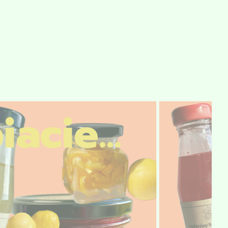
witnienia, zwykle w lipcu. Kwiaty zbiera się, gdy są
ięte. Ogórecznik jest także rośliną miododajną, co
zczół i ekosystemu ogrodowego.
 wymaganiom oraz licznym korzyściom zdrowotnym i
 lekarski jest wart uprawy zarówno w ogrodzie, jak
zce na parapecie. Przestrzegając powyższych zasad,
wartościową roślinę przez cały sezon.
acie...