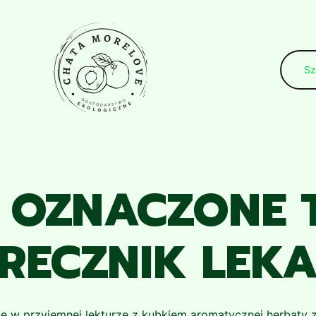
 OZNACZONE 
RECZNIK LEKA
ię w przyjemnej lekturze z kubkiem aromatycznej herbaty 