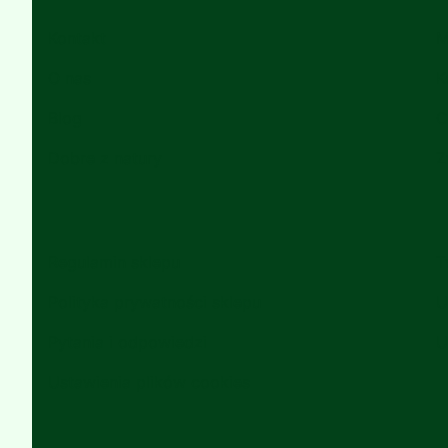
Linki w stopce
Kontakt
M
O nas
K
Blog
C
Dobre z natury
Z
Regulamin sklepu
T
Polityka prywatności sklepu
U
Pytania i odpowiedzi
U
Ustawienia plików cookies