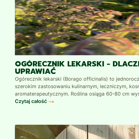
OGÓRECZNIK LEKARSKI - DLAC
UPRAWIAĆ
Ogórecznik lekarski (Borago officinalis) to jednoroc
szerokim zastosowaniu kulinarnym, leczniczym, ko
aromaterapeutycznym. Roślina osiąga 60-80 cm wy
charakterystyczny świeży zapach ogórka, żółta lub
Czytaj całość
kwiaty oraz szorstkie, owłosione liście i łodygi. Je
ogrodów, ponieważ przyciąga pszczoły i motyle, wsp
Dlaczego warto uprawiać ogórecznik?