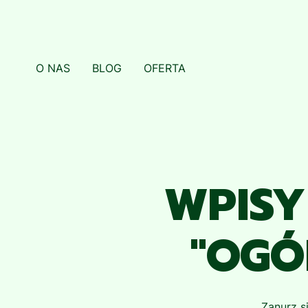
O NAS
BLOG
OFERTA
WPISY
"OGÓ
Zanurz s