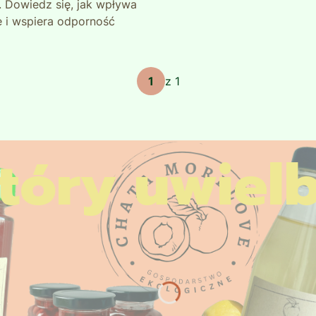
. Dowiedz się, jak wpływa
wykonuje się na początku k
 i wspiera odporność
bójczo i uspokajająco.
jeszcze nie w pełni rozwin
ch układu oddechowego,
przynosi korzyści dla ps
Dzięki swoim niewielkim
z 1
kosmetycznym, ogórecznik
i na balkonie czy w donic
zapewnisz sobie piękną i 
óry uwielbi