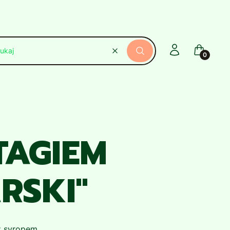
Zaloguj się
Koszyk
Wyczyść
Szukaj
TAGIEM
RSKI"
z syropem