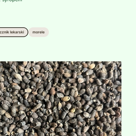
cznik lekarski
morele
 skóry, przyspiesza gojenie ran, działa korzystnie na
a i trądzik młodzieńczy.
ałanie regenerujące, przeciwzapalne i wspomaga
resji i schorzeń menopauzalnych.
 i aromaterapia:
znajduje szerokie zastosowanie w kosmetyce
ącej.
i napary korzystnie wpływają na układ nerwowy,
działają uspokajająco.